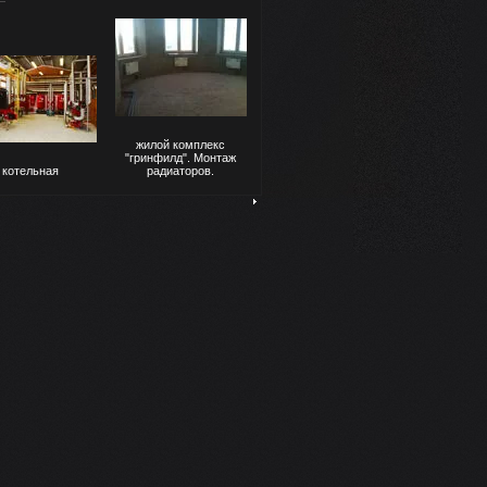
жилой комплекс
"гринфилд". Монтаж
котельная
радиаторов.