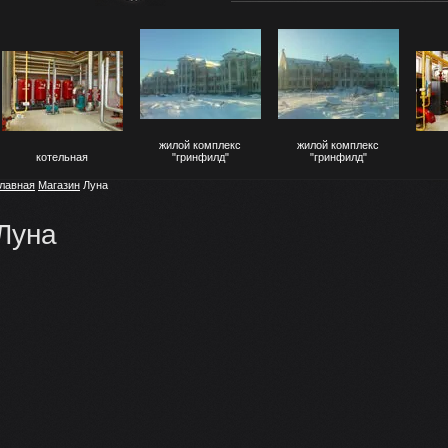
жилой комплекс
жилой комплекс
котельная
"гринфилд"
"гринфилд"
лавная
Магазин
Луна
Луна